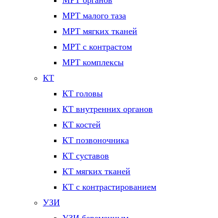
МРТ органов
МРТ малого таза
МРТ мягких тканей
МРТ с контрастом
МРТ комплексы
КТ
КТ головы
КТ внутренних органов
КТ костей
КТ позвоночника
КТ суставов
КТ мягких тканей
КТ с контрастированием
УЗИ