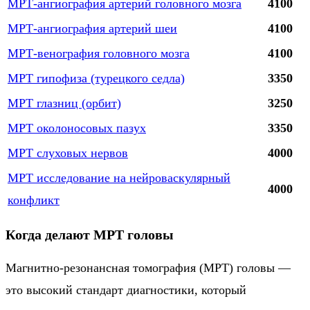
МРТ-ангиография артерий головного мозга
4100
МРТ-ангиография артерий шеи
4100
МРТ-венография головного мозга
4100
МРТ гипофиза (турецкого седла)
3350
МРТ глазниц (орбит)
3250
МРТ околоносовых пазух
3350
МРТ слуховых нервов
4000
МРТ исследование на нейроваскулярный
4000
конфликт
Когда делают МРТ головы
Магнитно-резонансная томография (МРТ) головы —
это высокий стандарт диагностики, который