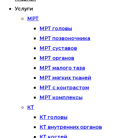
Услуги
МРТ
МРТ головы
МРТ позвоночника
МРТ суставов
МРТ органов
МРТ малого таза
МРТ мягких тканей
МРТ с контрастом
МРТ комплексы
КТ
КТ головы
КТ внутренних органов
КТ костей