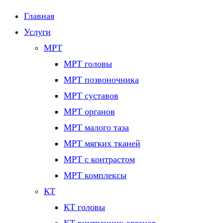
Главная
Услуги
МРТ
МРТ головы
МРТ позвоночника
МРТ суставов
МРТ органов
МРТ малого таза
МРТ мягких тканей
МРТ с контрастом
МРТ комплексы
КТ
КТ головы