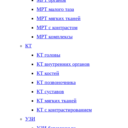
МРТ органов
МРТ малого таза
МРТ мягких тканей
МРТ с контрастом
МРТ комплексы
КТ
КТ головы
КТ внутренних органов
КТ костей
КТ позвоночника
КТ суставов
КТ мягких тканей
КТ с контрастированием
УЗИ