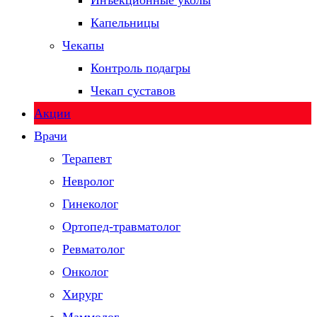
Инъекционные уколы
Капельницы
Чекапы
Контроль подагры
Чекап суставов
Акции
Врачи
Терапевт
Невролог
Гинеколог
Ортопед-травматолог
Ревматолог
Онколог
Хирург