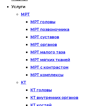
Услуги
МРТ
МРТ головы
МРТ позвоночника
МРТ суставов
МРТ органов
МРТ малого таза
МРТ мягких тканей
МРТ с контрастом
МРТ комплексы
КТ
КТ головы
КТ внутренних органов
КТ костей