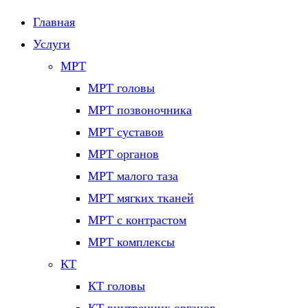
Главная
Услуги
МРТ
МРТ головы
МРТ позвоночника
МРТ суставов
МРТ органов
МРТ малого таза
МРТ мягких тканей
МРТ с контрастом
МРТ комплексы
КТ
КТ головы